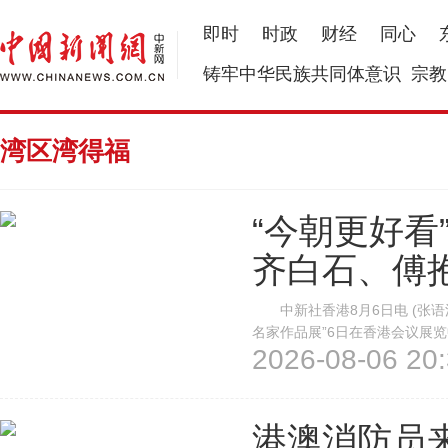
即时
时政
财经
同心
铸牢中华民族共同体意识
宗教
湾区湾得福
“今朝更好看
齐白石、傅
中新社香港8月6日电 (张语洽
名家作品展”6日在香港会议展
2026-08-06 20:
山》等名家真迹，以及首次公
家超为本次展览题词“神州耀彩，
港澳消防员