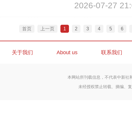
2026-07-27 21:
推理等多元任务，推动区域算
当日，“智算启航·晟创未来——广州
首页
上一页
1
2
3
4
5
6
关于我们
About us
联系我们
本网站所刊载信息，不代表中新社
未经授权禁止转载、摘编、复