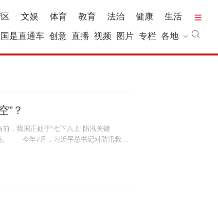
湾区
文娱
体育
教育
法治
健康
生活
国是直通车
创意
直播
视频
图片
专栏
各地
空”？
前，我国正处于“七下八上”防汛关键
场。 今年7月，习近平总书记对防汛救灾
各项工作，确保...