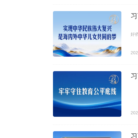
习
侨
好
202
习
中
202
习