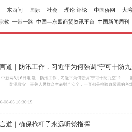
东西问
国际
社会
理论·评论
中国侨网
大
宗教
一带一路
中国—东盟商贸资讯平台
中国新闻周刊
言道｜防汛工作，习近平为何强调“宁可十防九
新网8月6日电 题：防汛工作，习近平为何强调“宁可十防九空”？ 当
。 防汛救灾，事关人民群众生命财产安全，一直都是检验政绩观的考
作作出重要指示，强调要“强化监测预警和应急救援准备，扎实做好防灾救灾
6-08-06 16:30:15
言道｜确保枪杆子永远听党指挥