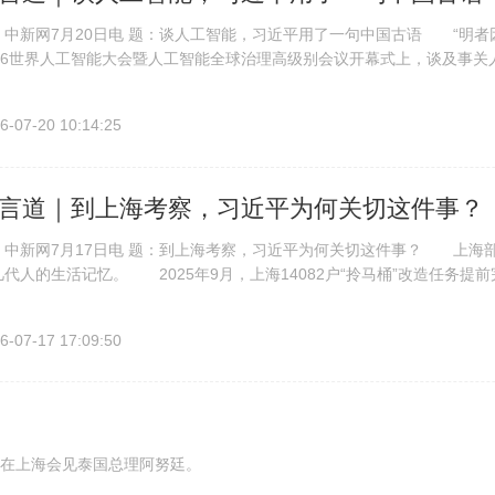
新网7月20日电 题：谈人工智能，习近平用了一句中国古语 “明者因
026世界人工智能大会暨人工智能全球治理高级别会议开幕式上，谈及事
句两千多年前的中国古语。 这句话出自西汉桓宽的《盐铁论》，意思是聪
6-07-20 10:14:25
言道｜到上海考察，习近平为何关切这件事？
新网7月17日电 题：到上海考察，习近平为何关切这件事？ 上海部
几代人的生活记忆。 2025年9月，上海14082户“拎马桶”改造任
上海考察的习近平总书记来到上海黄浦区半淞园路街道市民新村居民区。他听
6-07-17 17:09:50
在上海会见泰国总理阿努廷。