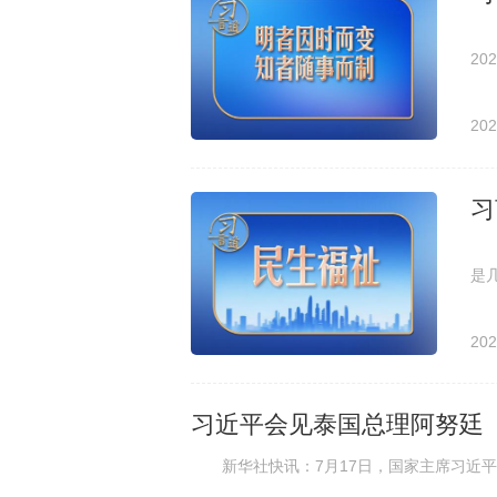
中
2
一
202
习
中
是
在
202
习近平会见泰国总理阿努廷
新华社快讯：7月17日，国家主席习近平