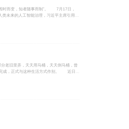
时而变，知者随事而制”。 7月17日，
关人类未来的人工智能治理，习近平主席引用了
明的...
分老旧里弄，天天用马桶，天天倒马桶，曾
务提前完成，正式与这种生活方式作别。 近日，
...