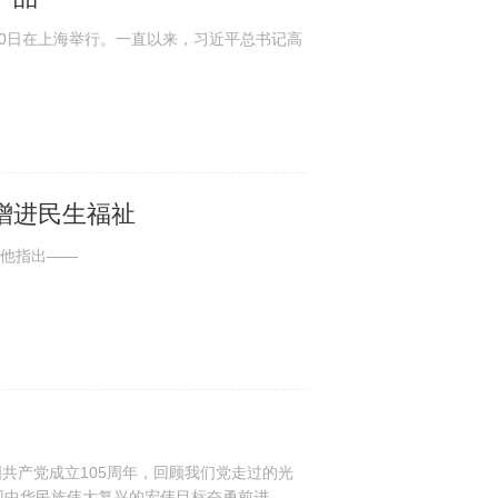
20日在上海举行。一直以来，习近平总书记高
增进民生福祉
他指出——
国共产党成立105周年，回顾我们党走过的光
现中华民族伟大复兴的宏伟目标奋勇前进。首