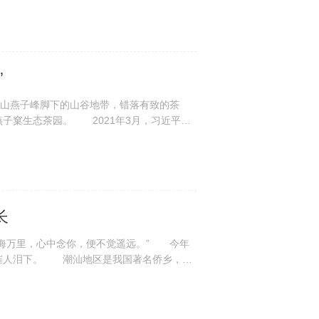
”
夷山燕子峰脚下的山谷地带，错落有致的茶
子窠生态茶园。 2021年3月，习近平总
化、茶...
长
海万里，心中念你，便不觉遥远。” 今年
催人泪下。 潮汕地区是我国著名侨乡，坊
侨...