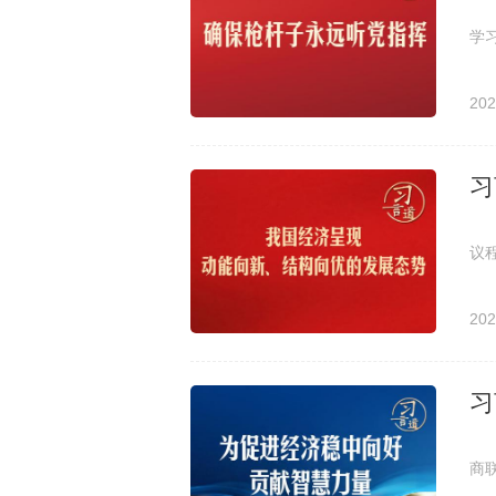
7
学
202
习
中
议
形
202
习
7
商