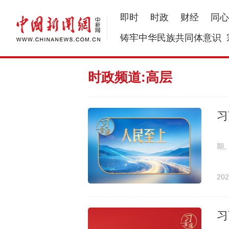
即时
时政
财经
同心
铸牢中华民族共同体意识
时政频道:高层
习
中
期
工
202
习