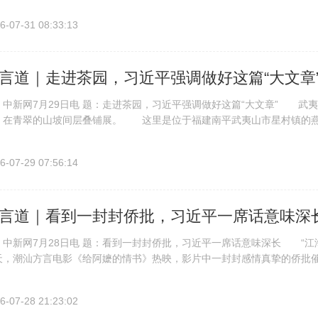
6-07-31 08:33:13
言道｜走进茶园，习近平强调做好这篇“大文章
新网7月29日电 题：走进茶园，习近平强调做好这篇“大文章” 武
，在青翠的山坡间层叠铺展。 这里是位于福建南平武夷山市星村镇的燕
记来到这里，察看春茶长势，了解当地茶产业发展情况，强调“要统筹做好茶文
6-07-29 07:56:14
言道｜看到一封封侨批，习近平一席话意味深
新网7月28日电 题：看到一封封侨批，习近平一席话意味深长 “江
天，潮汕方言电影《给阿嬷的情书》热映，影片中一封封感情真挚的侨批
素有“海内一个潮汕、海外一个潮汕”的说法。 潮汕方言把“信”叫做“批”，“
6-07-28 21:23:02