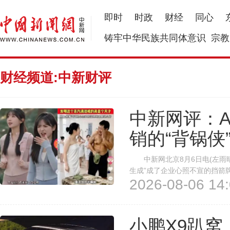
即时
时政
财经
同心
铸牢中华民族共同体意识
宗教
财经频道:中新财评
中新网评：
销的“背锅侠
中新网北京8月6日电(左雨晴
生成”成了企业心照不宣的挡箭
2026-08-06 14:
博热搜。涉事品牌baby she
嫌弃”的负面形象，引发广泛关注
小鹏X9趴