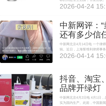
2026-04-24 15:
册多枚“东鹏0糖”“东鹏0糖特
器材等，目前部分商标已注册成功
中新网评：“
还有多少信
中新网北京4月14日电 一个
辑。近日，上海誓维利律师事务
2026-04-14 15:
对簿公堂。该律所律师李维世向
想到不仅600元钱打了水漂，连
抖音、淘宝
品牌开绿灯
中新网北京4月2日电 4月1日
实为国内生产。此前，中国新闻