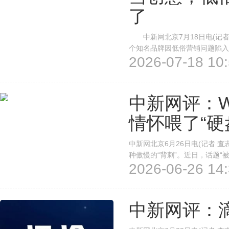
了
中新网北京7月18日电(记者
个知名品牌因低俗营销问题陷
2026-07-18 10:
过来”，罗技分销商被市场监管部
将名创优品推上舆论风口；女模特
中新网评：W
情怀喂了“硬
中新网北京6月26日电(记者 
种傲慢的“背刺”。近日，话题“
2026-06-26 14:
上看，这是一个关于软件缓存的
亿、已成为国产头部办公软件之一的
中新网评：