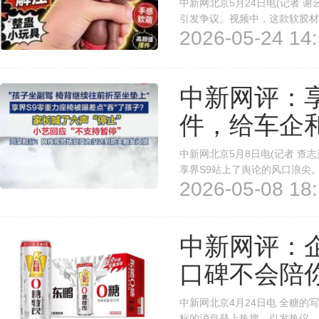
中新网北京5月24日电(记者 
引发争议。视频中，这款软胶材
2026-05-24 14:
在宣传时更是用“养娃不如捏娃”
样玩具承受种种‘虐待’”的视频走
中新网评：
件，给车企
中新网北京5月8日电(记者 查志
享界S9站上了舆论的风口浪尖
2026-05-08 18:
开始折叠下压，而一名儿童正坐
应“当前状态不支持暂停”，最终
中新网评：企
口碑不会陪
中新网北京4月24日电 全糖的
标的消息登上热搜，引发热议。