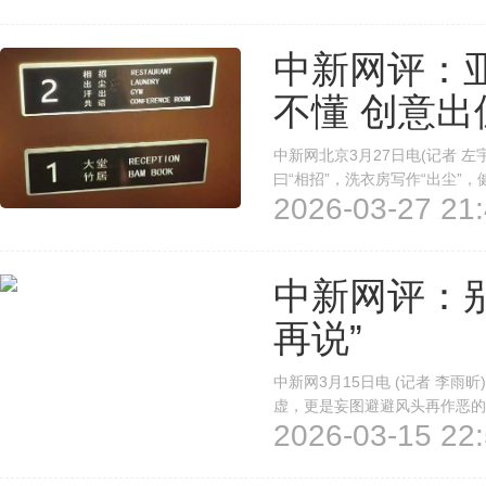
中新网评：
不懂 创意
中新网北京3月27日电(记者 
曰“相招”，洗衣房写作“出尘”
2026-03-27 21:
是为空间赋予诗意，却在不少住
释”的尴尬局面。亚朵这种另辟蹊
中新网评：别
再说”
中新网3月15日电 (记者 李雨
虚，更是妄图避避风头再作恶的侥
2026-03-15 22:
业链。从打着“国医弟子”头衔
销矩阵，分工之精细、套路之纯熟