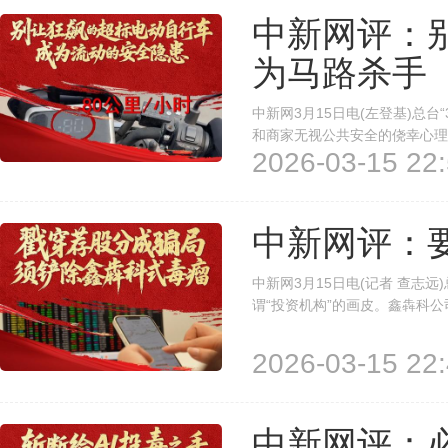
中新网评：
为马路杀手
中新网3月15日电(左登基)总台
和商家无视公共安全的侥幸心理
2026-03-15 22:
人员直言，自身“生意经”就是
验场，用消费者的生命安全换取暴
中新网评：
中新网3月15日电(记者 查志远
谓“投资机构”的画皮。鑫犇科
者，盈利则分成，亏损就“凉拌”
不过是收割投资者的迷魂汤。必须
2026-03-15 22:
中新网评：