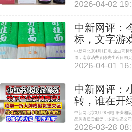
2026-04-02 19:
着跨境马甲的“假洋货”。“优
线下架。国务院食安办、市场监管
中新网评：今
标，文字游
中新网北京4月1日电 企业商
道，南京消费者陈先生近日购买
2026-04-01 16:
传，今麦郎回应称 “手打” 
挂面包装上，“手打挂面”四字醒目
中新网评：
转，谁在开
中新网北京3月28日电 据潇湘
品牌资质卖假货，多家快递公司随
2026-03-28 08:
查报道，记者在小红书买5件大
假货。上述现象只是冰山一角。媒