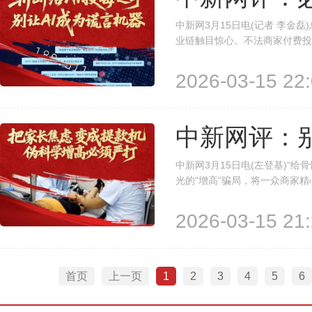
中新网3月15日电(记者 李金磊)
业链触目惊心。不法商家付费投
推荐榜。这不是技术优化，而是
息助手，如今却沦为不法分子牟..
2026-03-15 22:
中新网评：
中新网3月15日电(左登基)“给骨
光的“增高”骗局，将一众商家
的安立身，到鼓吹声波技术的德
利用了家长对孩子身高的深切期盼
2026-03-15 21:
首页
上一页
1
2
3
4
5
6