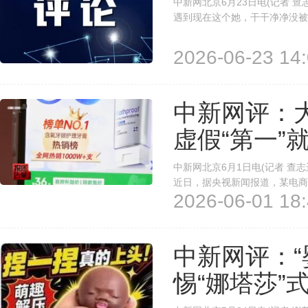
中新网北京6月23日电(记者 
遇到现在这个她，干干净净没被
子，而是知名消毒品牌滴露投放
把“除菌”变成了“除人”，把女性的
2026-06-23 14:
中新网评：
虚假“第一”
中新网北京6月1日电(记者 查
近日，据央视新闻报道，某电商
2026-06-01 18:
一”。细看发现，这些“TOP1
牙膏去黄去牙渍”细分分类、“12—
中新网评：“
惕“娜塔莎”