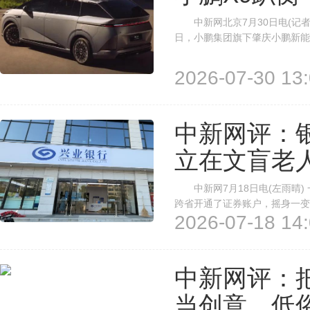
中新网北京7月30日电(记者
日，小鹏集团旗下肇庆小鹏新能
划，自2026年8月28日起，召回
车，共计33473辆。 召回信息
2026-07-30 13:
中新网评：
立在文盲老
中新网7月18日电(左雨晴)
跨省开通了证券账户，摇身一变
2026-07-18 14:
诉了这一发生在自己母亲胡女
2024年11月，身为保洁员的胡
中新网评：
当创意，低