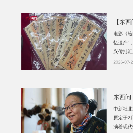
【东西
电影《给
忆遗产”
兴侨批汇
2026-07-2
东西问
中新社北
原定于2
演着现代