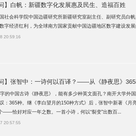
问】白帆：新疆数字化发展惠及民生、造福百姓
国社会科学院中国边疆研究所新疆研究室副主任、副研究员白帆
数字经济红利，为全球南方国家贡献中国边疆地区数字建设发展的
8 20:59:16
问】张智中：一诗何以百译？——从《静夜思》36
0字的中国古诗《静夜思》，能有多少种英文面孔？南开大学外
叹：365种。继《李白望月的150种方式》后，张智中新著《
5个——恰好对应一年之数。一首小诗，何以“裂变”出数百...
7 20:57:55