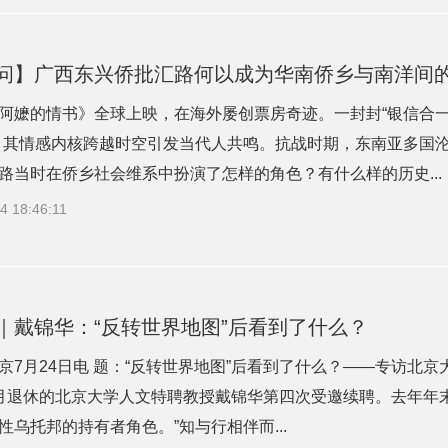
问】广西东兴侨批汇路何以成为华南侨乡与南洋间的
阿嬷的情书》全球上映，在海外屡创票房奇迹。一封封“银信合一
，其情感内核跨越时空引发当代人共鸣。抗战时期，东南亚多国沦
路当时在侨乡社会维系中扮演了怎样的角色？有什么样的历史...
4 18:46:11
｜戴锦华：“反转世界地图”后看到了什么？
京7月24日电 题：“反转世界地图”后看到了什么？——专访北京
月退休的北京大学人文特聘教授戴锦华第四次受邀续聘。去年年
性乌托邦的持有者角色。”知与行相伴而...