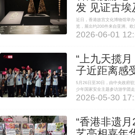
发 见证古
近日，香港故宫文化博物馆举办
览，展出约200件来自亚洲、欧
2026-06-01 12:
展史。其中，一顶假发由125
(记者 孙悦 刘玥晴 温孟馨）
“上九天揽月
子近距离感
5月26日至30日，由中央政
少年国家安全主题参访游学团走
2026-05-30 17:
风貌、历史文化以及科创实力等
射，见证祖国航天事业发展壮大；
“香港非遗月2
艺亮相嘉年