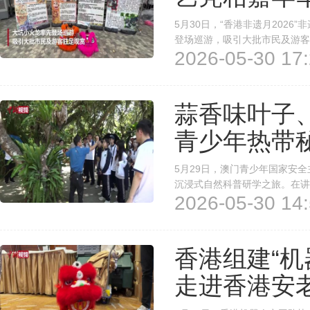
5月30日，“香港非遗月202
登场巡游，吸引大批市民及游客
2026-05-30 17:
统字画等非遗技艺同场亮相，传
闹。据了解，本次嘉年华为期两日
蒜香味叶子、
青少年热带
5月29日，澳门青少年国家安
沉浸式自然科普研学之旅。在讲
2026-05-30 14:
异、功用不同的珍稀植物，他们
生态价值。参访过程中，学子们还
香港组建“机
走进香港安