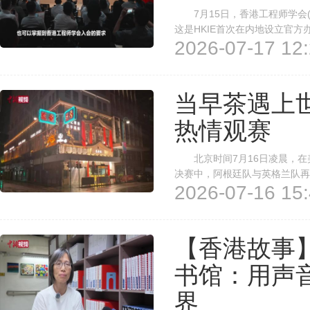
7月15日，香港工程师学会(H
这是HKIE首次在内地设立官
2026-07-17 12:
要一步。 该办事处相关内地事
校长倪明选表示，该校将全力支持
当早茶遇上
热情观赛
北京时间7月16日凌晨，在美
决赛中，阿根廷队与英格兰队再
2026-07-16 15:
同步直播相关赛事，莲香楼亦推
(记者 邱兆翔)
【香港故事
书馆：用声音
界