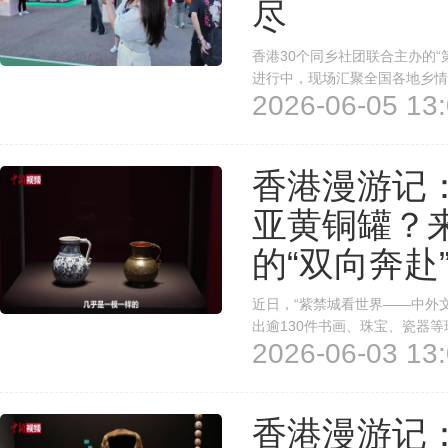
尽
香港30个同乡社团联合主办的
进行中，现场汇聚全国各地乡情
2026-06-05 13:
卡！(记者 周圣昀 孙悦)
香港漫游记：
亚黄铜罐？
的“双向奔赴
近日，“紫禁城看世界——中外
出逾130件书画、珠宝、瓷器
2026-06-03 13:
术、科技、思想上的对话交流。
自多哈伊斯兰艺术博物馆的黄铜
香港漫游记：