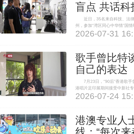
盲点 共话
近日，35名来自科技、法律
州，参加“湾区同心中华情”国
2026-07-31 16:
平台与服务基地，从绿色能源到
港澳大湾区新质生产力的蓬勃脉
歌手曾比特
自己的表达
7月23日，“90后”香港歌手
港唱片足印展期间接受中新社专
2026-07-24 15:
心。 “粤语歌陪伴我成长，如
编，最核心的原则不是复刻原唱，
港澳专业人
线：“每次来