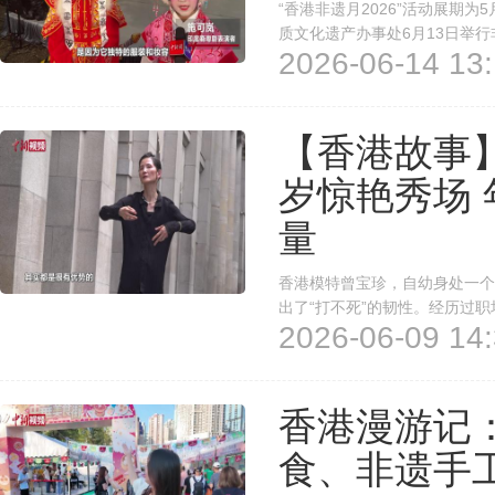
“香港非遗月2026”活动展期为
质文化遗产办事处6月13日举
2026-06-14 13:
的印度裔学徒带来的共融粤剧表
群与社群的多元文化。表演粤剧的
【香港故事
岁惊艳秀场
量
香港模特曾宝珍，自幼身处一个
出了“打不死”的韧性。经历过
2026-06-09 14:
第一次亮相T台，自此翻开了全新
抱”自己的年纪，优雅地老去。出
香港漫游记
食、非遗手