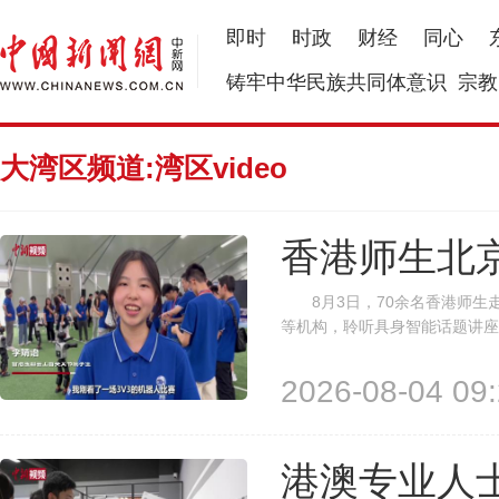
即时
时政
财经
同心
铸牢中华民族共同体意识
宗教
大湾区频道:湾区video
香港师生北京
8月3日，70余名香港师生
等机构，聆听具身智能话题讲座
少年创新发展项目——“新时代筑
实践。香港东华三院冯黄凤亭中学
2026-08-04 09:
港澳专业人