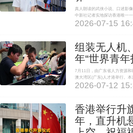
真人朗读的武侠小说、口述影像
中新社记者实地探访香港唯一一
2026-07-15 16:
友“看”世界。记者 陈子彦 香港
组装无人机、
年“世界青年
7月11日，由广东省人力资源
澳大湾区(广东)人才港举行。本
2026-07-12 15:
企分享、技能榜样访谈、成果发
题体验学堂，面向市民免费开放。
香港举行升
年，直升机
上空，祝福