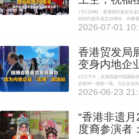
7月1日8时，香港特区政府在
特别行政区成立29周年。伴着
2026-07-01 10:
队以中式步操入场。在嘹亮的国
升旗结束后，特区政府纪律部队在
香港贸发局
变身内地企业
22日下午，在第四届中国国际
的咨询一场接一场。几位企业负
2026-06-23 21:
是香港贸发局展台首次亮相链博
的，是一个关键词——“出海”。
“香港非遗月2
度裔参演者