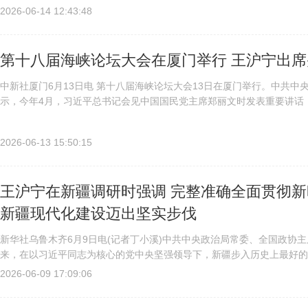
问题的总体方略，高质量建设两岸融合发展示范区，推动“十五五”时期...
2026-06-14 12:43:48
第十八届海峡论坛大会在厦门举行 王沪宁出席
中新社厦门6月13日电 第十八届海峡论坛大会13日在厦门举行。中共
示，今年4月，习近平总书记会见中国国民党主席郑丽文时发表重要讲话
进方向，为促进两岸交流合作、深化两岸融合发展注入了强大动力。我们..
2026-06-13 15:50:15
王沪宁在新疆调研时强调 完整准确全面贯彻新
新疆现代化建设迈出坚实步伐
新华社乌鲁木齐6月9日电(记者丁小溪)中共中央政治局常委、全国政协
来，在以习近平同志为核心的党中央坚强领导下，新疆步入历史上最好的
良好局面。要深入贯彻落实党的二十届四中全会精神，贯彻落实习近平总书.
2026-06-09 17:09:06