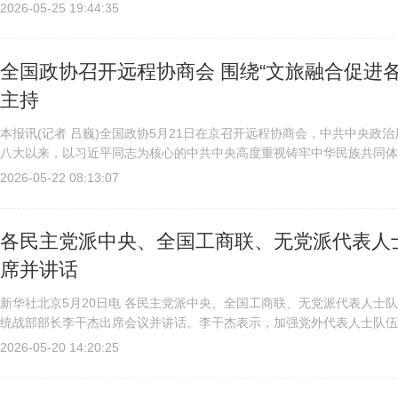
2026-05-25 19:44:35
全国政协召开远程协商会 围绕“文旅融合促进
主持
本报讯(记者 吕巍)全国政协5月21日在京召开远程协商会，中共中央
八大以来，以习近平同志为核心的中共中央高度重视铸牢中华民族共同体
游深度融合发展，作出一系列重要部署。要深入学习贯彻习近平总书记关..
2026-05-22 08:13:07
各民主党派中央、全国工商联、无党派代表人
席并讲话
新华社北京5月20日电 各民主党派中央、全国工商联、无党派代表人士
统战部部长李干杰出席会议并讲话。李干杰表示，加强党外代表人士队伍
基础性工程。中共十八大以来，习近平总书记就加强党外代表人士队伍建..
2026-05-20 14:20:25