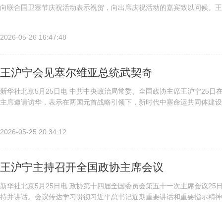
向联合国卫塞节庆祝活动表示祝贺，向出席庆祝活动的嘉宾致以问候。王
槃的重要节日。联合国卫塞节国际理事会秉承联合国决议精神，弘扬佛...
2026-05-26 16:47:48
王沪宁会见塞尔维亚总统武契奇
新华社北京5月25日电 中共中央政治局常委、全国政协主席王沪宁25
主席邀请访华，表示在两国元首战略引领下，新时代中塞命运共同体建设
及两国人民。中方愿同塞方共同落实两国元首达成的重要共识，推动中塞..
2026-05-25 20:34:12
王沪宁主持召开全国政协主席会议
新华社北京5月25日电 政协第十四届全国委员会第五十一次主席会议2
持并讲话。会议传达学习贯彻习近平总书记近期重要讲话和重要指示精神
济形势和经济工作的重要讲话精神，把思想和行动统一到中共中央对当前..