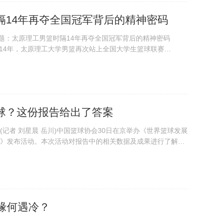
隔14年再夺全国冠军背后的精神密码
题：太原理工男篮时隔14年再夺全国冠军背后的精神密码
14年，太原理工大学男篮再次站上全国大学生篮球联赛
 在2025—2026赛季全国大学生篮球一级联赛总决赛中，面对
大学男篮顶住压力，摘得队史...
球？这份报告给出了答案
记者 刘星晨 岳川)中国篮球协会30日在京举办《世界篮球发展
)》发布活动。本次活动对报告中的相关数据及成果进行了解读
十五届全运会篮球项目数据报告》以及《2025技术与体能测
容。 中国篮球协会副主席...
缘何遇冷？