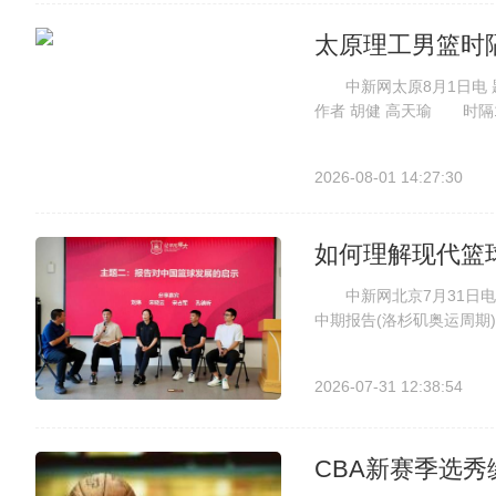
太原理工男篮时
中新网太原8月1日电 
作者 胡健 高天瑜 时隔
(CUBAL)最高领奖台。
老对手清华大学，太原理工
2026-08-01 14:27:30
如何理解现代篮
中新网北京7月31日电(
中期报告(洛杉矶奥运周期
与讨论，并同步介绍了《第
试数据分析报告》的重点内
2026-07-31 12:38:54
CBA新赛季选秀