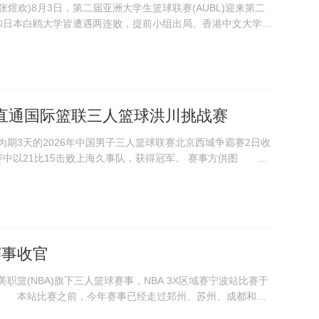
煜欢)8月3日，第二届亚洲大学生篮球联赛(AUBL)迎来第二
和日本白鸥大学皆遭遇两连败，提前小组出局。香港中文大学
比赛中。王刚 摄 据悉，本次比赛将持续至9日，12支参赛球队
菲律宾和澳大利亚高校代表...
直通国际篮联三人篮球洪川挑战赛
期3天的2026年中国男子三人篮球联赛北京西城争霸赛2日收
中以21比15击败上海久事队，获得冠军。 赛事方供图 共
争霸赛角逐。根据规则，本站获胜球队将直通国际篮联三人篮球洪
冲击洛杉矶奥运会累积关键积...
赛事收官
篮(NBA)旗下三人篮球赛事，NBA 3X区域赛宁波站比赛于
供图 本站比赛之前，今年赛事已经走过郑州、苏州、成都和天
伍参与宁波站角逐，每支队伍均经过层层选拔后脱颖而出。 决