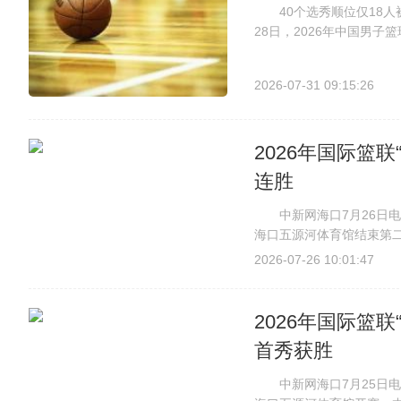
40个选秀顺位仅18人
28日，2026年中国男子
北篮球协会的宋昕澔在第
位被江苏队选中，来自厦门
2026-07-31 09:15:26
2026年国际篮
连胜
中新网海口7月26日电(记
海口五源河体育馆结束第二
篮，收获两连胜。7月25
2026-07-26 10:01:47
杯”海口站比赛中，中国男篮以
2026年国际篮
首秀获胜
中新网海口7月25日电 (