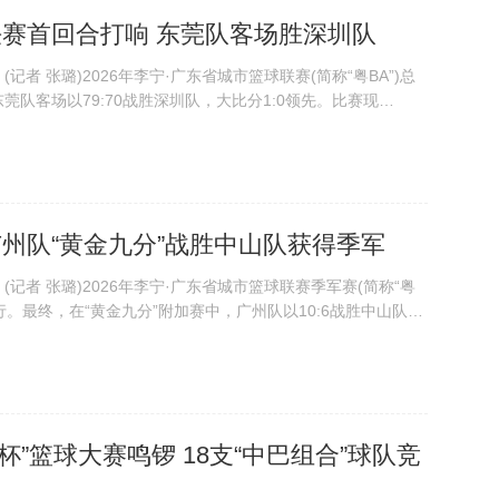
总决赛首回合打响 东莞队客场胜深圳队
者 张璐)2026年李宁·广东省城市篮球联赛(简称“粤BA”)总
队客场以79:70战胜深圳队，大比分1:0领先。比赛现
供图 比赛开始，东莞队反客为主，凭借极具压迫性的防守
奏，打出一波进攻高潮...
：广州队“黄金九分”战胜中山队获得季军
记者 张璐)2026年李宁·广东省城市篮球联赛季军赛(简称“粤
举行。最终，在“黄金九分”附加赛中，广州队以10:6战胜中山队，
 摄 在2026年粤BA季军赛首回合交锋中，坐镇主场的中山
分...
杯”篮球大赛鸣锣 18支“中巴组合”球队竞