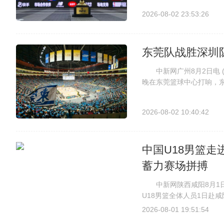
赛在汉尚体育队与南京LD2
2026-08-02 23:53:26
东莞队战胜深圳队
中新网广州8月2日电 (许
晚在东莞篮球中心打响，东
胜深圳队，夺得粤BA总决赛
在东莞篮球中心打响。何志高
2026-08-02 10:40:42
中国U18男篮走
蓄力赛场拼搏
中新网陕西咸阳8月1日电
U18男篮全体人员1日赴
钢铁意志”主题教育活动。
2026-08-01 19:51:54
纪念馆参观学习。 (咸阳