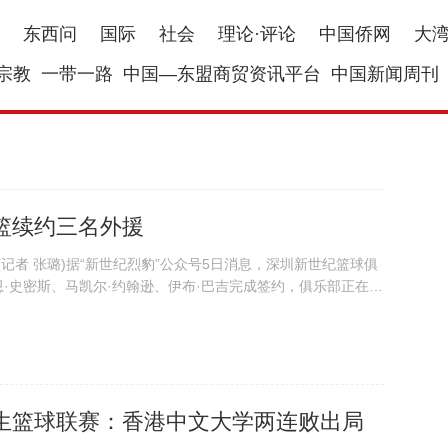
东西问
国际
社会
理论·评论
中国侨网
大
宗教
一带一路
中国—东盟商贸资讯平台
中国新闻周刊
篮续约三名外援
记者 张璐)据“新世纪烈豹”公众号5日消息，深圳新世纪篮球俱
·史密斯、马凯尔·约翰逊、伊布·巴吉完成签约，俱乐部正在为
手续，待CBA公司审核、公示完成后，三位外援将正式代表深圳
7赛季CBA联...
生篮球联赛：香港中文大学两连败出局