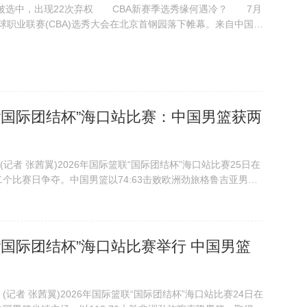
被选中，出现22次弃权 CBA新赛季选秀缘何遇冷？ 7月
篮球职业联赛(CBA)选秀大会在北京首钢园落下帷幕。来自中国台
一顺位被广州龙狮队选中，来自太原理工大学的曹芷豪在第二顺
大学的郑博文在第三顺位...
联“国际团结杯”海口站比赛：中国男篮获两
者 张茜翼)2026年国际篮联“国际团结杯”海口站比赛25日在
个比赛日争夺。中国男篮以74:63击败欧洲劲旅格鲁吉亚男
日晚，在海口五源河体育馆进行的2026年国际篮联“国际团结
74比63战胜格...
联“国际团结杯”海口站比赛举行 中国男篮
记者 张茜翼)2026年国际篮联“国际团结杯”海口站比赛24日在