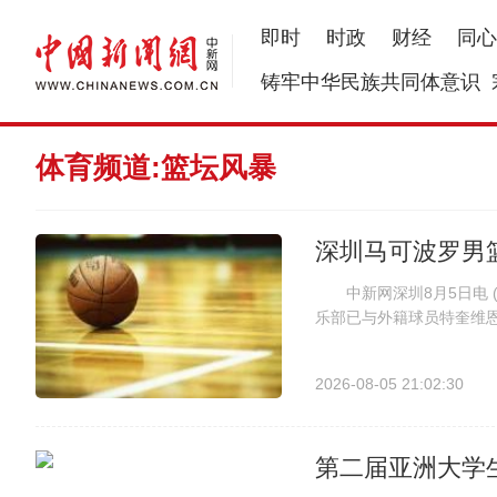
即时
时政
财经
同心
铸牢中华民族共同体意识
体育频道:篮坛风暴
深圳马可波罗男
中新网深圳8月5日电 (
乐部已与外籍球员特奎维恩
其办理CBA联赛相关注册
马可波罗男篮征战2026-202
2026-08-05 21:02:30
第二届亚洲大学