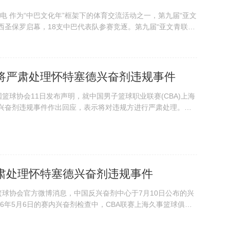
 作为“中巴文化年”框架下的体育交流活动之一，第九届“亚文
西圣保罗启幕，18支中巴代表队参赛竞逐。第九届“亚文青联
。袁一平 摄 此次活动由巴西华人华侨青年联合会和圣保罗亚
驻圣保罗总领馆指导支持。中国...
将严肃处理怀特塞德兴奋剂违规事件
国篮球协会11日发布声明，就中国男子篮球职业联赛(CBA)上海
德兴奋剂违规事件作出回应，表示将对违规方进行严肃处理。中
A)10日公布的兴奋剂违规信息显示，在5月6日进行的2025-
队主场对阵山东...
肃处理怀特塞德兴奋剂违规事件
国篮球协会官方微博消息，中国反兴奋剂中心于7月10日公布的兴
26年5月6日的赛内兴奋剂检查中，CBA联赛上海久事篮球俱乐
ssan Niam Whiteside)的兴奋剂检测结果呈蛋白同化制剂
素...