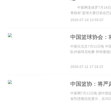
中新网圣保罗7月14日电
青联杯”篮球大赛日前在巴
杯”篮球大赛开幕赛现场
2026-07-14 13:55:07
洲文化中心联合主办，中国
中国篮球协会：
中新社北京7月11日电 中
队外籍球员哈桑·怀特塞
国反兴奋剂中心(CHINAD
2026赛季CBA季后赛上海
2026-07-11 17:18:22
中国篮协：将严
中新网7月11日电 据中
奋剂违规信息显示，在20
部外籍球员哈桑·怀特塞德(Ha
(氧雄龙代谢物)阳性结果、激