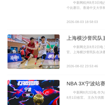
中新网杭州8月3日电(张
个比赛日。香港中文大学
(紫)与延世大学(白)在
中有6支是首次亮相，其中
2026-08-03 18:58:03
上海横沙誉民队
中新网北京8月2日电 为
官。上海横沙誉民队在决赛
18支队伍参与北京西城
川挑战赛，为中国三人篮球
2026-08-02 23:53:46
NBA 3X宁波站
中新网8月2日电 作为美职
8月1日收官。 主办方
津四座城市。共12支队