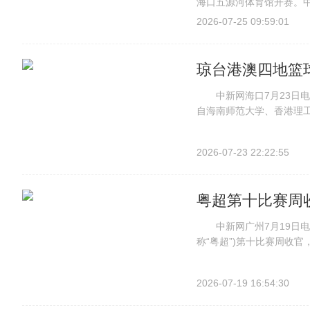
海口五源河体育馆开赛。中
门红。7月24日，202
2026-07-25 09:59:01
中新网记者 骆云飞 摄 此
琼台港澳四地篮
中新网海口7月23日电 
自海南师范大学、香港理
的五支队伍齐聚椰城，在为
邀请赛在海口举行。 中新
2026-07-23 22:22:55
粤超第十比赛周收
中新网广州7月19日电 (
称“粤超”)第十比赛周收
位。 按照赛制，常规赛
通八强资格，三到六名获得
2026-07-19 16:54:30