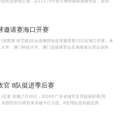
国男篮坐镇主场，以113:79大胜非洲劲旅喀麦隆男篮，取得开
6年国际篮联“国际团结杯”海口站比赛在海口五源河体育馆举行。
役中国...
球邀请赛海口开赛
(张茜翼 张芷懿)琼台港澳四地篮球邀请赛23日在海口开赛。来
工大学、澳门科技大学、澳门昊骏体育会及海南省台资企业协会
期两天的赛程中展开激烈角逐。7月23日，琼台港澳四地篮球
网记者 骆云飞 摄 鸣哨开...
官 8队挺进季后赛
记者 张璐)7月18日，2026年广东省城市足球超级联赛(简
官，东西区积分榜迎来关键卡位大战，8支球队提前锁定席
结束后，将产生12支季后赛球队，其中东西两区前两名获得直
八强附加赛资格，需通过主客场...