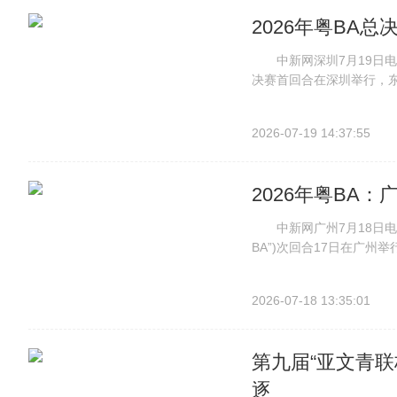
2026年粤BA
中新网深圳7月19日电 (记
决赛首回合在深圳举行，东莞
场。 广东省篮球协会 
和快速反击牢牢掌控比赛节
2026-07-19 14:37:55
2026年粤BA
中新网广州7月18日电 (
BA”)次回合17日在广州
获得季军。比赛现场。丁翀
队以79:69战胜广州队，大比
2026-07-18 13:35:01
第九届“亚文青联
逐