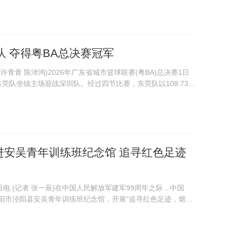
0队之间展开，两队比分...
 夺得粤BA总决赛冠军
青青 陈沛鸿)2026年广东省城市篮球联赛(粤BA)总决赛1日
莞队坐镇主场迎战深圳队。经过四节比赛，东莞队以108:73战
冠军。8月1日晚，2026年广东省城市篮球联赛(粤BA)总决赛
郎 摄 ...
进安吴青年训练班纪念馆 追寻红色足迹
 (记者 张一辰)在中国人民解放军建军99周年之际，中国
咸阳市泾阳县安吴青年训练班纪念馆，开展“追寻红色足迹，熔铸
图为中国U18男篮全体人员1日赴咸阳市泾阳县安吴青年训练班
市体育局供图) 当日，球...