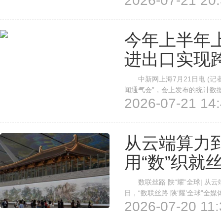
2026-07-21 20:
期历史开行纪录。 阿拉山口海关
今年上半年
进出口实现
中新网上海7月21日电 (记者
闻通气会”，会上发布的统计数
2026-07-21 14:
跨越式增长，已成为全市外贸重
量发展新闻通气会”。中新网记者
从云端算力
用“数”织就
数联丝路 陕“耀”全球| 从云
日，“数联丝路 陕‘耀’全球”
2026-07-20 11:
智慧航站楼，奔赴繁忙的中欧班列
字”这条看不见的线，编织着丝绸