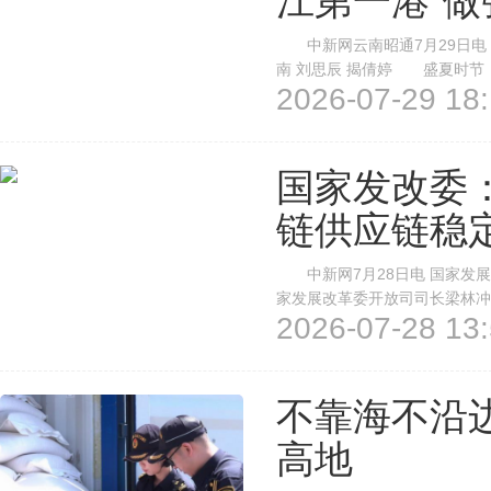
江第一港”做
中新网云南昭通7月29日电 
南 刘思辰 揭倩婷 盛夏时节
2026-07-29 18:
不停，满载磷矿、煤炭的货轮依
吨，到去年底已达到1178万吨，集
国家发改委
链供应链稳
中新网7月28日电 国家发展
家发展改革委开放司司长梁林冲
2026-07-28 13:
候、大运量、高时效、绿色低碳
道、保障国际产业链供应链稳定
不靠海不沿
高地