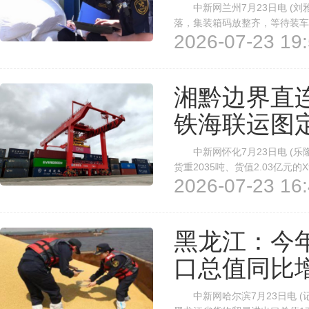
中新网兰州7月23日电 (刘
落，集装箱码放整齐，等待装车
2026-07-23 19:
里海、黑海、西部陆海新通道
兰州海关近日发布甘肃省上半年外
湘黔边界直
铁海联运图
中新网怀化7月23日电 (乐隆
货重2035吨、货值2.03亿元
2026-07-23 16:
县级港区——新晃港区，标志着
国铁路运行图。 该班列从南亚
黑龙江：今
口总值同比增
中新网哈尔滨7月23日电 (记