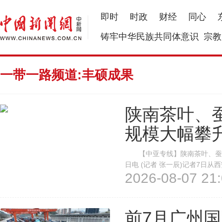
即时
时政
财经
同心
铸牢中华民族共同体意识
宗教
一带一路频道:丰硕成果
陕南茶叶、
规模大幅攀
【中亚专线】陕南茶叶、蚕种
日电 (记者 张一辰)记者7日
2026-08-07 21:
西汉中、安康两市茶叶、蚕种、
长。 据统计，汉中海关2026
前7月广州