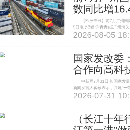
数同比增16.
【欧洲专线】前7月广州国际港
5日电 (记者 许青青)据广州
2026-08-05 18:
际港中欧班列开行217列、发运标
达40亿元人民币。 中欧班列是
国家发改委：
合作向高科
中新网7月31日电 国家发展
新闻发言人蒋毅表示，共建“一
2026-07-31 10:
战略对接。经贸合作方面，与共
14.8%，占外贸总额的50.9%，
（长江十年