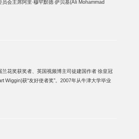
席阿里·穆罕默德·萨贝基(Ali Mohammad
二届兰花奖获奖者、英国视频博主司徒建国作者 徐皇冠
Wiggin)获“友好使者奖”。2007年从牛津大学毕业