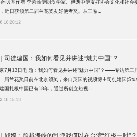
·萨贝基作者 李紫薇伊朗汉学家、伊朗中伊友好协会文化和社会委员会主
hi)，近日获颁第二届兰花奖友好使者奖。从三卷...
8 18:20:12
｜司徒建国：我如何看见并讲述“魅力中国”？
京7月13日电 题：我如何看见并讲述“魅力中国”？——专访第
二届兰花奖日前在北京颁奖，来自英国的视频博主司徒建国(Stuart 
建国扎根中国已有18年，通过所创立短视...
3 18:15:18
｜邱婷：跨越海峡的乱弹戏何以在台湾“红极一时”？