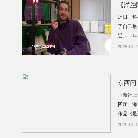
【洋腔
近日，科
了自己最
近二十年
2026-01-2
东西问
中新社上
四届上海
作品《最弱
2026-01-1