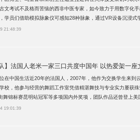
古文考试不及格而苦恼的西非中医专家，如今致力于用数字化手
，学员们借助模拟脉象仪可感知28种脉象，通过VR设备沉浸式学习
9 21:48:39
队】法国人老米一家三口共度中国年 以热爱架一座
位在中国生活近20年的法国人，2007年，他作为交换学生来
学校，他参与经营的舞蹈工作室凭借精湛舞技与专业实力屡获殊
界街舞锦标赛昆明站冠军等多项国内外奖项，团队作品还曾登上美国《
4 19:01:39