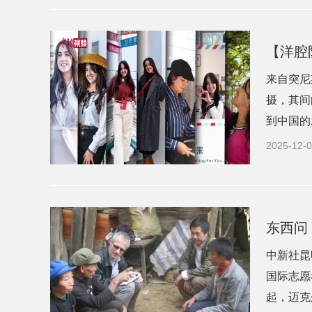
【洋腔
来自突尼
摄，其间
到中国的
2025-12-0
东西问
中新社昆
国际志愿者
起，迈克