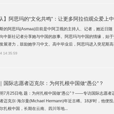
队】阿思玛的“文化共鸣”：让更多阿拉伯观众爱上
斯的阿思玛(Asmaa)目前是中阿卫视的主持人、记者，她近日
向中新社记者分享她与中国的故事。阿思玛与中国的情缘，始于
发展潜力，鼓励她学习中文。高中毕业后，阿思玛进入突尼斯高等语
4 14:35:59
｜国际志愿者迈克尔：为何扎根中国做“愚公”？
明7月25日电 题：为何扎根中国做“愚公”？——专访国际志愿者
迈克尔·海尔曼(Michael Hermann)年近古稀。18岁时，
尔扎根中国，长期在云南、四川等地...