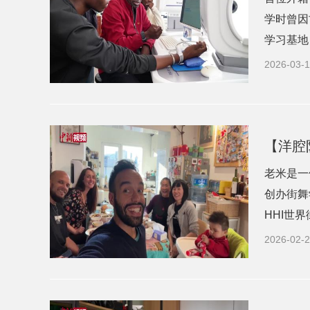
学时曾因
学习基地
2026-03-1
【洋腔
老米是一
创办街舞
HHI世
2026-02-2