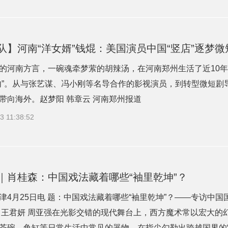
队】河南“洋女婿”钱焜：美国演员中国“竖店”逐梦微
的河南方言，一碗魂牵梦萦的胡辣汤，在河南郑州生活了近10年
内”。从与张艺谋、冯小刚等名导合作的影视演员，到转型微短
带向海外。赵梦阳 韩章云 河南郑州报道
3 11:38:52
｜肖桂森：中国戏法藏着哪些“袖里乾坤”？
津4月25日电 题：中国戏法藏着哪些“袖里乾坤”？——专访中
 王君妍 周亚强在光影交错的现代舞台上，西方魔术常以宏大的
茶碗、鱼缸等日常生活中常见的器物，在指尖勾勒出跨越国界的“.