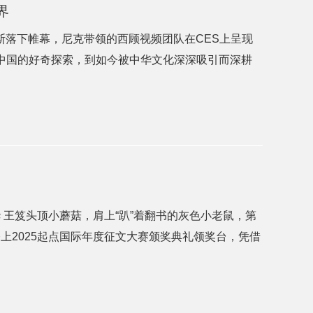
界
维加斯落下帷幕，尼克带领的西顾视频团队在CES上呈现
来中国的好奇探索，到如今被中华文化深深吸引而深耕
 王笈头顶小蘑菇，肩上“趴”着翻书的灰色小老鼠，第
登上2025起点国际年度征文大赛颁奖典礼领奖台，凭借