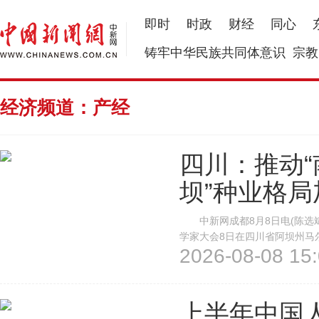
即时
时政
财经
同心
铸牢中华民族共同体意识
宗教
经济频道：产经
四川：推动
坝”种业格
中新网成都8月8日电(陈选斌)
学家大会8日在四川省阿坝州马
2026-08-08 15:
高地格局，汇聚全国种业领域院
高地建设阶段性成效，发布建设夏
上半年中国