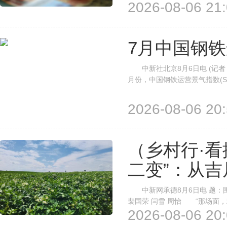
2026-08-06 21:
动民间资本参与宁夏重点领域
宁夏重大发展战略与重点产业布局
7月中国钢
中新社北京8月6日电 (记者
月份，中国钢铁运营景气指数(SO
偏弱。 分析称，7月份，高
市场交投氛围总体偏弱。原燃料方
2026-08-06 20:
（乡村行·看
二变”：从吉
中新网承德8月6日电 题：围
裴国荣 闫雪 周怡 “那场面
2026-08-06 20:
过了山风。”作为承德市市级非
人，张殿武至今记得创下吉尼斯世