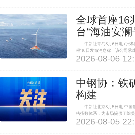
民爆行业安全水平进一步提高，创
全球首座1
台“海油安澜
中新社青岛8月6日电 (张孝
程”)6日发布消息称，该公司承
2026-08-06 12:
接入陆丰油田电网，为海上油田
应用水深最深、离岸距离最远、单
中钢协：铁
构建
中新社北京8月5日电 中国钢
格指数体系，为市场提供了除美
2026-08-05 22:
性和透明度。 该协会称，长
国际矿企“富得流油”和下游国内钢