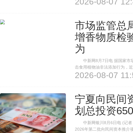
2026-08-07 12:
周转次数指数、企业员工指数有所上
市场监管总
增香物质检
为
中新网8月7日电 据国家市
击食用植物油非法添加行为，近
2026-08-07 11:
中乙基麦芽酚的测定》(BJS2
安全直接关系群众身体健康和民生
宁夏向民间资
划总投资65
中新网银川8月6日电 (记者
2026年第二批向民间资本推介