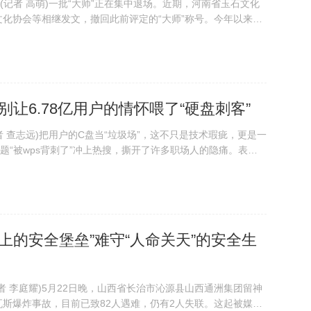
记者 高萌)一批“大师”正在集中退场。近期，河南省玉石文化
化协会等相继发文，撤回此前评定的“大师”称号。今年以来，
、机电一体化等多个行业协会相继发文，撤销此前颁发的“大
“大师”“特级大师”等级。 ...
别让6.78亿用户的情怀喂了“硬盘刺客”
者 查志远)把用户的C盘当“垃圾场”，这不只是技术瑕疵，更是一
话题“被wps背刺了”冲上热搜，撕开了许多职场人的隐痛。表面
存的技术问题。但深层次看，作为全球月活设备数突破6.78
之一的“国民级”应用...
上的安全堡垒”难守“人命关天”的安全生
记者 李庭耀)5月22日晚，山西省长治市沁源县山西通洲集团留神
斯爆炸事故，目前已致82人遇难，仍有2人失联。这起被媒体