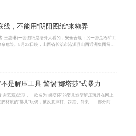
”的事故，一层一层撕开了一家高瓦斯煤矿“纸面上的安全堡垒”。5
源县山西通洲集团留...
底线，不能用“阴阳图纸”来糊弄
(记者 王惠琳)一套图纸是给外人看的，安全合规；另一套是给矿工
命危险。5月22日晚，山西省长治市沁源县山西通洲集团留神
斯爆炸事故，造成重大人员伤亡，82条生命戛然而止。“阴阳
日之下，安全底线，不容糊弄。...
”不是解压工具 警惕“娜塔莎”式暴力
者 谢艺观)近期，一款名为“娜塔莎”的婴儿造型解压玩具在网上
胶材质的“婴儿”玩偶，被反复摔打、踩踏、针刺……部分商家
捏娃”“耐造抗揍”等话术，将暴力破坏包装成卖点。一条“婴儿模
视频走红，成百上千条同...