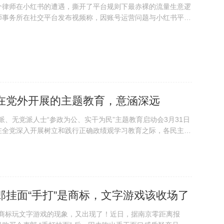
一个律师在小红书的遭遇，撕开了平台规则下最赤裸的流量生意逻
师事务所在社交平台发布视频称，因账号运营问题与小红书平台
维世向中新网记者表示，她原本只是想合规地留个联系方式，没
，连账号也被封禁了。李维世的遭遇并...
在党外开展的主题教育，意涵深远
党派、无党派人士“参政为公、实干为民”主题教育启动会3月31日
在全党深入开展树立和践行正确政绩观学习教育之际，各民主党
此次主题教育，恰逢其时，意涵深远。“虚心公听，言无逆逊，
的胸襟。“凡议国事，惟论是非，...
郎挂面“手打”是商标，文字游戏该收场了
业商标玩文字游戏的现象，又出现了！近日，据南京零距离报