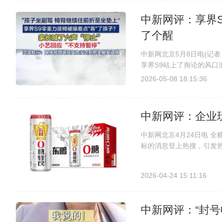
中新网评：享界
了个醒
中新网北京5月8日电(记者
享界S9站上了舆论的风
开始折叠下压，而一名儿童
2026-05-08 18:15:36
应“当前状态不支持暂停”，
中新网评：企业
中新网北京4月24日电 全
标的消息登上热搜，引发热
册多枚“东鹏0糖”“东鹏0
器材等，目前部分商标已注
2026-04-24 15:11:16
中新网评：“封