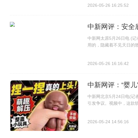
称为“17年来最严重矿难
2026-05-26 16:25:52
月22日晚，山西省长治市沁
中新网评：安全
中新网太原5月26日电 
用的，隐藏着不见天日的致
峪煤业有限公司井下发生瓦
图纸”也随之暴露在光天化
2026-05-26 16:16:42
中新网评：“婴儿
中新网北京5月24日电(记
引发争议。视频中，这款软
在宣传时更是用“养娃不如
样玩具承受种种‘虐待’”的
2026-05-24 14:56:16