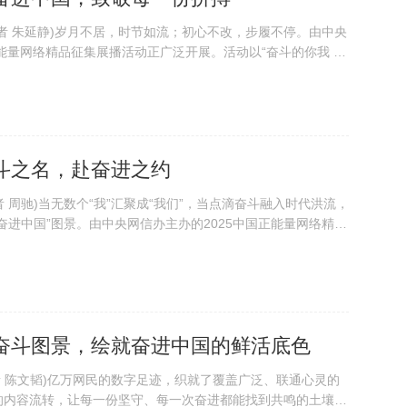
(记者 朱延静)岁月不居，时节如流；初心不改，步履不停。由中央
正能量网络精品征集展播活动正广泛开展。活动以“奋斗的你我 奋
采撷过去一年动人的时代音符，将它们编织成一首激荡人心的交
是聆听国家奋进足音的铿锵。...
斗之名，赴奋进之约
者 周驰)当无数个“我”汇聚成“我们”，当点滴奋斗融入时代洪流，
奋进中国”图景。由中央网信办主办的2025中国正能量网络精品
活动以“奋斗的你我 奋进的中国”为主题，以精品回应时代呼
2025年，当我们...
奋斗图景，绘就奋进中国的鲜活底色
记者 陈文韬)亿万网民的数字足迹，织就了覆盖广泛、联通心灵的
的内容流转，让每一份坚守、每一次奋进都能找到共鸣的土壤。