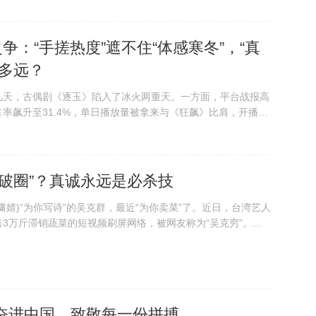
之争：“手搓热度”遮不住“体感寒冬”，“真
们多远？
这几天，古偶剧《逐玉》陷入了冰火两重天。一方面，平台战报高
率飙升至31.4%，单日播放量被拿来与《狂飙》比肩，开播6
爱奇艺双平台联播，并且热度均破万的电视剧；但另一方面，#
逐玉数据真实性#等话题登上热搜...
破圈”？真诚永远是必杀技
王潇婧)“为你写诗”的吴克群，最近“为你卖菜”了。近日，台湾艺人
3万斤滞销蔬菜的短视频刷屏网络，被网友称为“吴克穷”。从
的田间，这场温暖的“跨界”让人看到：流量时代，真诚依然
流量”，重塑公众人物的...
奋进中国，致敬每一份拼搏