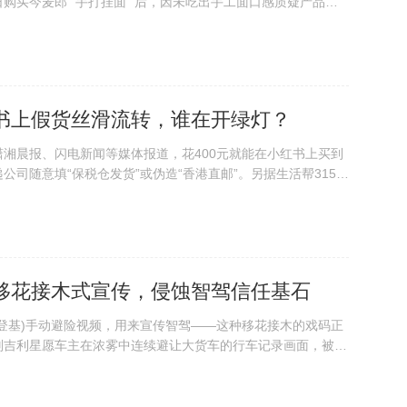
购买今麦郎 “手打挂面” 后，因未吃出手工面口感质疑产品宣
” 仅为注册商标，与手工工艺无关。据消费者反映，这款今麦郎
字醒目突出，旁边还有“好像妈妈...
书上假货丝滑流转，谁在开绿灯？
据潇湘晨报、闪电新闻等媒体报道，花400元就能在小红书上买到
公司随意填“保税仓发货”或伪造“香港直邮”。另据生活帮315调
5件大牌化妆品，经黄埔海关技术中心检测发现，其中3件竟然是
角。媒体调查还发现，从上...
移花接木式宣传，侵蚀智驾信任基石
(左登基)手动避险视频，用来宣传智驾——这种移花接木的戏码正
则吉利星愿车主在浓雾中连续避让大货车的行车记录画面，被鸿
次加工”，宣传是归功于华为AEB(自动紧急制动)和ADS智驾
视频车辆并非鸿蒙智行，而是...