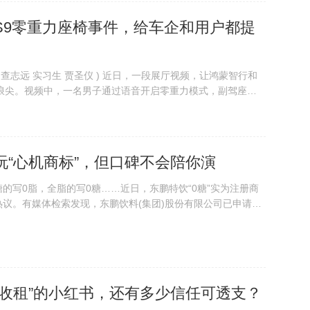
S9零重力座椅事件，给车企和用户都提
 查志远 实习生 贾圣仪 ) 近日，一段展厅视频，让鸿蒙智行和
口浪尖。视频中，一名男子通过语音开启零重力模式，副驾座椅
正坐在上面。男子连喊数声“小艺，停止”，语音助手反复回
最终家长手动将孩子移开。虽然...
玩“心机商标”，但口碑不会陪你演
糖的写0脂，全脂的写0糖……近日，东鹏特饮“0糖”实为注册商
议。有媒体检索发现，东鹏饮料(集团)股份有限公司已申请注
糖特饮”“0糖特饮”商标，国际分类涉及啤酒饮料、运输工具、健身
册成功。这不是个案。...
号收租”的小红书，还有多少信任可透支？