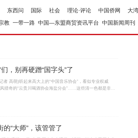
东西问
国际
社会
理论·评论
中国侨网
大
宗教
一带一路
中国—东盟商贸资讯平台
中国新闻周刊
”们，别再硬蹭“国字头”了
者 高萌)听起来高大上的“中国音乐协会”，看似专业权威
画风猎奇的“云贵川喝酒协会海盐分会”……这些清一色都是非法
息，2026年上半年，全国民政部门重拳出击，累计处置非法
类伪官方社团的虚假外衣，亮出...
的“大师”，该管管了