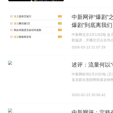
中新网评“爆剧”
爆剧”到底离我
中新网北京3月13日电 
歌猛进：开播次日云合市占
天，更成首部腾讯视频、
2026-03-13 21:07:29
网友举报逐玉收视率造假##
述评：流量何以“
中新网杭州2月23日电 (
吴克群在贵阳帮助菜农销售
聚光灯下的舞台到沾满泥土
是“必杀技”。正能量成就“大
2026-02-23 20:50:42
中新网评：定格