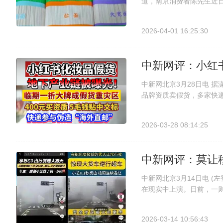
道，南京消费者陈先生近日
传，今麦郎回应称 “手打
挂面包装上，“手打挂面”四
2026-04-01 16:25:30
中新网评：小红
中新网北京3月28日电 
品牌资质卖假货，多家快递
查报道，记者在小红书买
假货。上述现象只是冰山一
2026-03-28 08:14:25
中新网评：莫让
中新网北京3月14日电 
在现实中上演。日前，一
蒙智行多个用户中心账号“二
系统。车主已向媒体证实，
2026-03-14 10:56:43