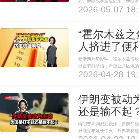
列、伊朗战事发生以来，伊朗首
2026-05-07 18:
释放哪些信号？
“霍尔木兹之
人挤进了便
受伊朗局势影响，霍尔木兹海峡
出台节能举措，严控公共区域的
2026-04-28 19:
连续发布高温“危险”预警。但当
闷热的办公环境让人难以忍受，不
伊朗变被动
还是输不起
特朗普高调威胁轰炸，伊朗却拒
只能宣布延长停火，外界戏称这是
捐躯对我来说是荣幸，我丝毫不