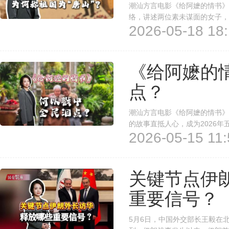
潮汕方言电影《给阿嬷的情书》
络，讲述两位素未谋面的女子，
2026-05-18 18:
把祖国唤作“唐山”？“回唐山”
《给阿嬷的
点？
潮汕方言电影《给阿嬷的情书》
的故事直抵人心，成为2026年
2026-05-15 11:
上映15天票房便突破2亿元，
之所以能戳中亿万国人泪点、引发
关键节点伊
重要信号？
5月6日，中国外交部长王毅在