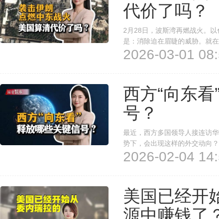
代价了吗？
2月28日，波斯湾再燃战火。
是：消除迫在眉睫的威胁。就在
2026-03-01 08:
关键的核问题上达成妥协，最终
代价了吗？
西方“向东看
号？
最近，西方多国领导人接连访华
势下，会出现这样的外交动向？
2026-02-04 14:
美国已经开
源中赚钱了