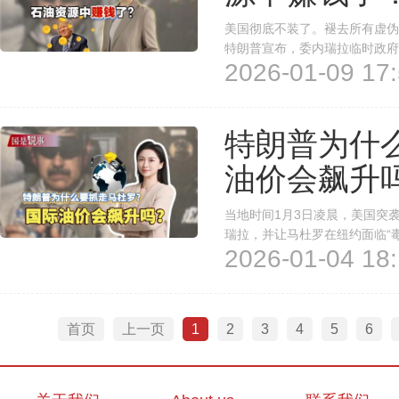
美国彻底不装了。褪去所有虚伪
特朗普宣布，委内瑞拉临时政府将
2026-01-09 17:
场价格出售，而所得资金将由他
边觊觎格陵兰岛，同时还就伊朗骚
特朗普为什
油价会飙升
当地时间1月3日凌晨，美国突
瑞拉，并让马杜罗在纽约面临“
2026-01-04 18:
何？当世界第一储油国发生政变
首页
上一页
1
2
3
4
5
6