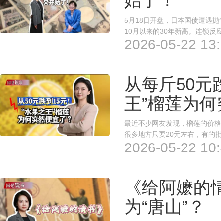
始了！
5月18日开盘，日本国债遭遇抛售
10月以来的30年新高。连锁
2026-05-22 13:
下跌超1000点，日元对美元也
从每斤50元
王”榴莲为
最近不少网友发现，榴莲的价格
很多地方只要20元左右，有的
2026-05-22 10:
续还会涨价吗？
《给阿嬷的
为“唐山”？