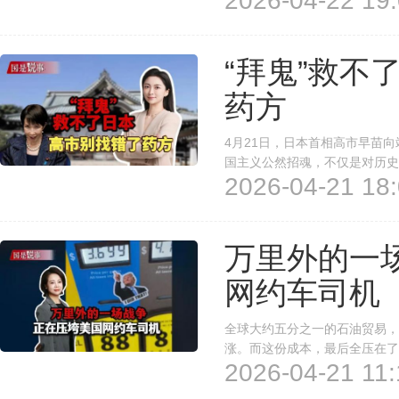
2026-04-22 19:
能解释美方为何在最后时刻踩下刹
“拜鬼”救不
药方
4月21日，日本首相高市早苗
国主义公然招魂，不仅是对历史
2026-04-21 18:
法西斯战争胜利成果的蓄意挑衅
物价飞涨、政府债台高筑、经济长
万里外的一
网约车司机
全球大约五分之一的石油贸易，
涨。而这份成本，最后全压在了
2026-04-21 11:
加满一箱油只要36美元，现在
等着，也不敢随便在路上空跑找