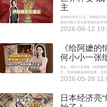
主
当地时间6月11日，伊朗驻印
座由无数人类头骨堆成的金字塔
2026-06-12 19:
巨大的骷髅头取代，看起来又震
难”，还直指核心，“当每一场战
《给阿嬷的
何小小一张
最近，潮汕方言电影《给阿嬷的
亿。凭借细腻温情的故事，这部
2026-05-28 11:
动所有人情绪的核心信物，就是
能重过千金？
日本经济亮“