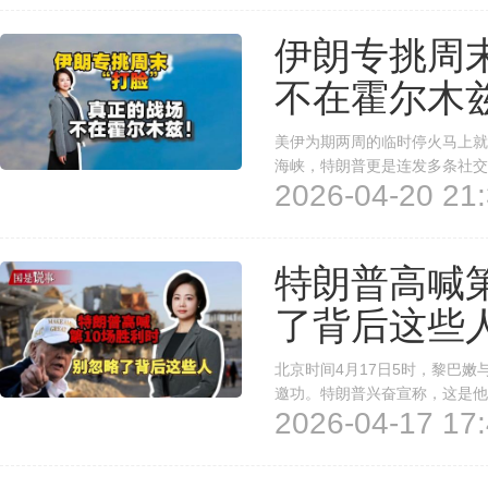
伊朗专挑周末
不在霍尔木
美伊为期两周的临时停火马上就
海峡，特朗普更是连发多条社交
2026-04-20 21:
末，伊朗直接两记重拳，把局势
的方式，对付特朗普。美伊真正
特朗普高喊
了背后这些
北京时间4月17日5时，黎巴
邀功。特朗普兴奋宣称，这是他
2026-04-17 17:
人赴华盛顿谈“持久和平”；伊
胜利演说的背后，是无数被省略的