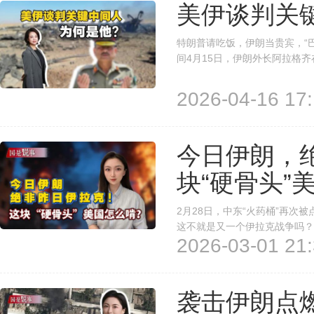
美伊谈判关
特朗普请吃饭，伊朗当贵宾，“
间4月15日，伊朗外长阿拉格
的高级代表团。这位被美国总统
谈判的重要中间人。穆尼尔是谁
2026-04-16 17:
今日伊朗，
块“硬骨头”
2月28日，中东“火药桶”再
这不就是又一个伊拉克战争吗？
2026-03-01 21:
是“降维打击”，而很有可能是一
头”？这块“硬骨头”美国又该怎
袭击伊朗点