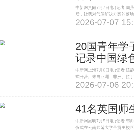
中新网贵阳7月7日电 (记者 
后，让我对气候解决方案的落地
2026-07-07 15:
亚·安普托兹(Joshua Em
让我明白，制定政策、研发新技术
20国青年学
记录中国绿
中新网上海7月6日电 (记者 陈
式开营。来自亚洲、非洲、拉丁
2026-07-06 20:
态治理一线，以“Z世代”独特
型故事。“Z世代”国际生态环境小
41名英国
中新网昆明7月5日电 (记者 韩
仪式在云南师范大学呈贡主校区