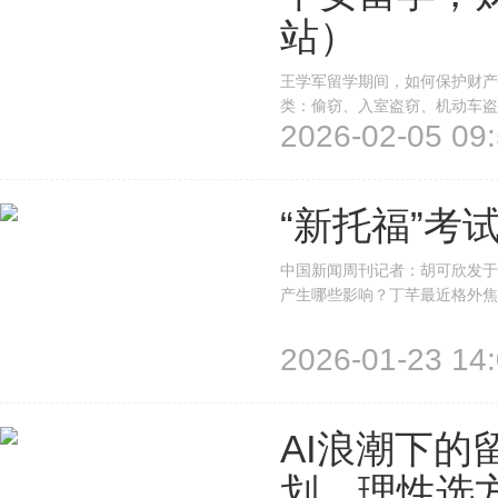
站）
王学军留学期间，如何保护财产
类：偷窃、入室盗窃、机动车盗
2026-02-05 09:
窃可能造成人身伤害，尤其以抢
犯罪都可能给受害者带来心理创
“新托福”考
中国新闻周刊记者：胡可欣发于20
产生哪些影响？丁芊最近格外焦
备美国院校的留学申请，英语语
(TOEFL)，参加了7场考试却仍
2026-01-23 14:
AI浪潮下
划、理性选