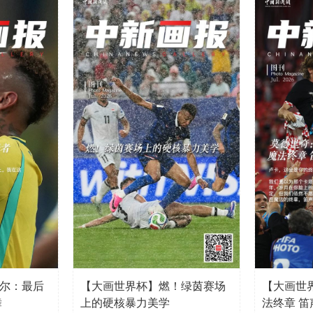
尔：最后
【大画世界杯】燃！绿茵赛场
【大画世
舞
上的硬核暴力美学
法终章 笛