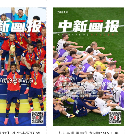
界杯】斗牛士军团的
【大画世界杯】刻进DNA！盘