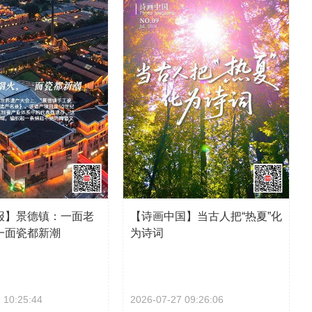
报】景德镇：一面老
【诗画中国】当古人把“热夏”化
一面瓷都新潮
为诗词
 10:25:44
2026-07-27 09:26:06