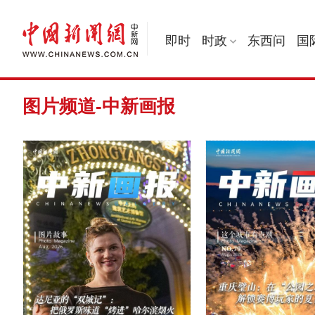
即时
时政
东西问
国
图片频道-中新画报